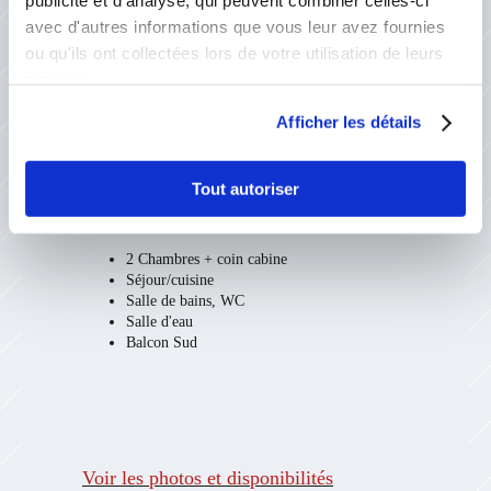
publicité et d'analyse, qui peuvent combiner celles-ci
avec d'autres informations que vous leur avez fournies
ou qu'ils ont collectées lors de votre utilisation de leurs
services.
Afficher les détails
S
ASKIA 003
Tout autoriser
Mme Urmetzer
2 Chambres + coin cabine
Séjour/cuisine
Salle de bains, WC
Salle d'eau
Balcon Sud
Voir les photos et
disponibilités