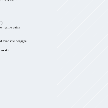
l)
ille pains
ud avec vue dégagée
 en ski