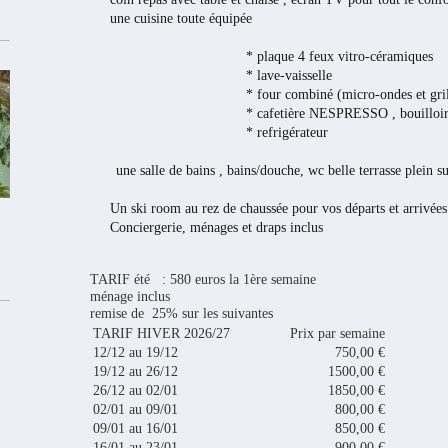
une cuisine toute équipée
* plaque 4 feux vitro-céramiques
* lave-vaisselle
* four combiné (micro-ondes et gril
* cafetière NESPRESSO , bouilloire , gr
* refrigérateur
une salle de bains , bains/douche, wc belle terrasse plein s
Un ski room au rez de chaussée pour vos départs et arrivées
Conciergerie, ménages et draps inclus
TARIF été : 580
euros la 1ère semaine
ménage inclus
remise de 25% sur les suivantes
TARIF HIVER 2026/27
Prix par semaine
12/12 au 19/12
750,00 €
19/12 au 26/12
1500,00 €
26/12 au 02/01
1850,00 €
02/01 au 09/01
800,00 €
09/01 au 16/01
850,00 €
16/01 au 23/01
900,00 €